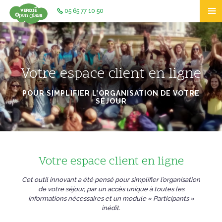
05 65 77 10 50
Votre espace client en ligne
POUR SIMPLIFIER L'ORGANISATION DE VOTRE
SÉJOUR
Vous tombez à pic !
Votre espace client en ligne
Nous venons de mettre à jour notre offre de voyages
pour l'année scolaire 2026/2027.
Cet outil innovant a été pensé pour simplifier l’organisation
de votre séjour, par un accès unique à toutes les
Bon voyage sur notre site ! 🙂
informations nécessaires et un module « Participants »
inédit.
Fermer